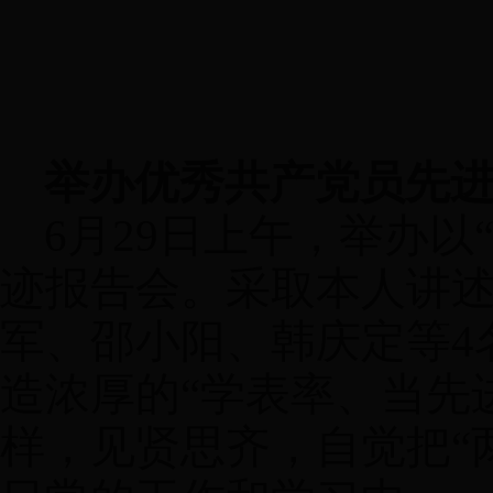
举办优秀共产党员先
6
月
29
日上午，举办以
迹报告会。采取本人讲
军、邵小阳、韩庆定等
4
造浓厚的
“
学表率、当先
样，见贤思齐，自觉把
“