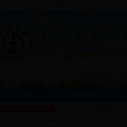
2026骞磎7鏈坉8鏃� 鏄熸湡鍏� 15:06:13
首页
政务公开
佛山市地质灾害气象风险预警信
>
>
当前位置>
首页
队伍建设
党建工作