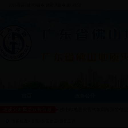
2026骞磎7鏈坉9鏃� 鏄熸湡鏃� 09:48:50
首页
政务公开
佛山市地质灾害气象风险预警信
>
>
当前位置>
首页
队伍建设
群团工作