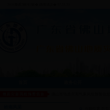
2026骞磎7鏈坉7鏃� 鏄熸湡浜� 07:51:33
首页
政务公开
佛山市地质灾害气象风险预警信
岭南风采
当前位置
首页