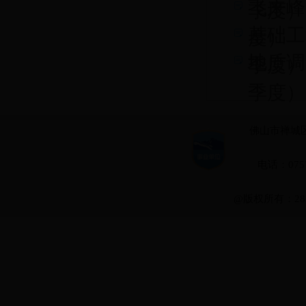
飞来峰
季度）
基础工
度）
地质调
季度）
季度）
佛山市禅城区
电话：0757-
@版权所有：28