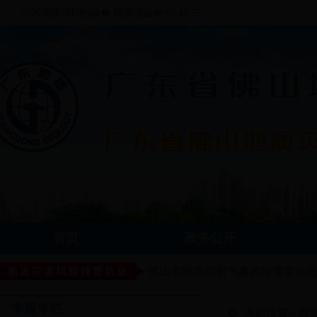
2026骞磎7鏈坉9鏃� 鏄熸湡鏃� 05:41:55
首页
政务公开
佛山市地质灾害气象风险预警信
专题专栏
当前位置>
首