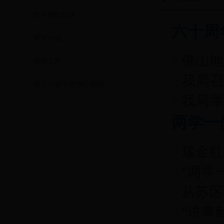
六十周年局庆
六十周
两学一做
佛山地
保密工作
我局召
学习习近平总书记系列...
我局举
两学一
瑞金红
“两学
从苏区
“讲奉