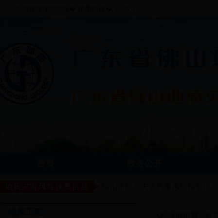
2026骞磎7鏈坉8鏃� 鏄熸湡鍏� 17:25:07
首页
政务公开
佛山市地质灾害气象风险预警信
物探工程
当前位置>
首