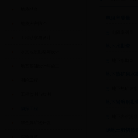
地质勘查
电阻率测量
地质灾害防治
电阻率测量
工程勘察与设计
地下水勘查
水文地质勘察与设计
地下水勘查
地基基础设计与施工
地下热矿泉水
测绘工程
地下热矿泉水
工程监测与检测
地下岩溶洞勘
物探工程
地下岩溶洞勘
非金属矿物开发
场地土剪切波
实验测试