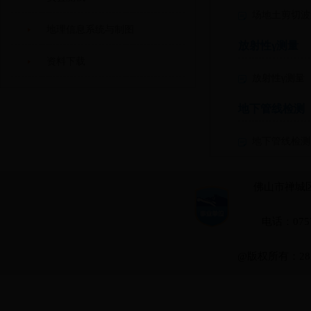
场地土剪切波
地理信息系统与制图
放射性γ测量
资料下载
放射性γ测量
地下管线检测
地下管线检测
佛山市禅城区
电话：0757-
@版权所有：28