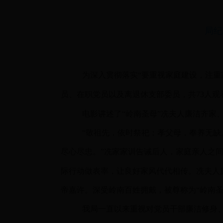
局纪
为深入贯彻落实“要重视家庭建设，注重
员、在职党员以及离退休支部委员，共
73
人观
电影讲述了“岭南圣母”冼夫人廉洁齐家
“敬祖先，依时祭祀；孝父母，奉养无
尽心尽忠。”冼家家训告诫后人，家庭亲人之
际行动做表率，让良好家风代代相传。冼夫人
帝嘉许。深受岭南百姓拥戴，被尊称为“岭南圣
我局一直以来重视对党员干部廉洁修身