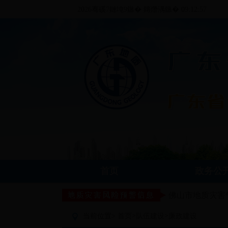
2026骞磎7鏈坉9鏃� 鏄熸湡鏃� 09:12:57
首页
政务公
佛山市地质灾害
>
>
当前位置>
首页
队伍建设
廉政建设