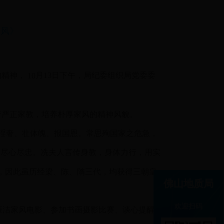
英风》
的精神，
月
13
日下午，局纪委组织局党委委
10
行严正家教，培养朴厚家风的精神风貌。
淫奢、壮体魄、报国恩。常思殉国家之危急，
家尽心尽忠。冼夫人言传身教，身体力行，用实
，因此虽历经梁、陈、隋三代，均获得三朝皇
佛山地质局
欢迎扫码
廉洁家风电影、参加书画摄影比赛、谈心提醒等