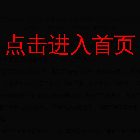
委组织党员干部观看廉洁家风题材电影《冼夫人之浩气
发布日期：2017-10-20
发布单位：佛山地质局
点击进入首页
家庭、注重家教、注重家风，发扬光大中华民族传统家庭美德”
看了廉洁家风题材电影《冼夫人之浩气英风》。
、惩治腐败的廉政故事，再现了冼夫人以言传身教影响后人，实
缺。兄弟皆和睦，夫妻宜相合。宗族不犯，乡邻共处。倡廉俭、戒
间要和谐相亲；不同宗族间要和睦共处；更要有大局观念，为国
廉洁齐家，精忠报国，让百姓免受战乱之苦，保障百姓安享太平
母”。
、廉洁齐家的教育和引导，以纪律教育月为契机，通过开展观看